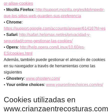
or-allow-cookies
•
Mozilla Firefox
:
http://support.mozilla.org/es/kb/impedir-
que-los-sitios-web-guarden-sus-preferencia
•
Chrome
:
https://support.google.com/accounts/answer/61416?hl=es
•
Safari
:
http://safari.helpmax.net/es/privacidad-y-
seguridad/como-gestionar-las-cookies/
•
Opera
:
http://help.opera.com/Linux/10.60/es-
ES/cookies.html
Además, también puede gestionar el almacén de cookies
en su navegador a través de herramientas como las
siguientes
•
Ghostery
:
www.ghostery.com/
•
Your online choices
:
www.youronlinechoices.com/es/
Cookies utilizadas en
www.crianzaentrecosturas.com