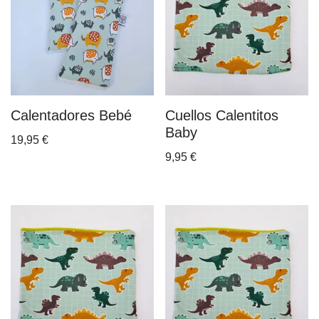
Calentadores Bebé
Cuellos Calentitos
Baby
19,95
€
9,95
€