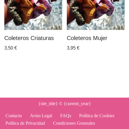
Coleteros Criaturas
Coleteros Mujer
3,50
€
3,95
€
{site_title}
© {current_year}
Contacto
Aviso Legal
FAQs
Política de Cookies
Política de Privacidad
Condiciones Generales