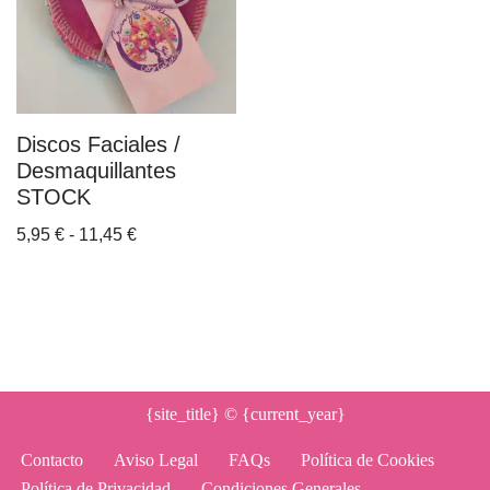
Discos Faciales /
Desmaquillantes
STOCK
5,95
€
-
11,45
€
{site_title}
© {current_year}
Contacto
Aviso Legal
FAQs
Política de Cookies
Política de Privacidad
Condiciones Generales