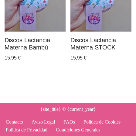
Discos Lactancia
Discos Lactancia
Materna Bambú
Materna STOCK
15,95
€
15,95
€
{site_title}
© {current_year}
Contacto
Aviso Legal
FAQs
Política de Cookies
Política de Privacidad
Condiciones Generales