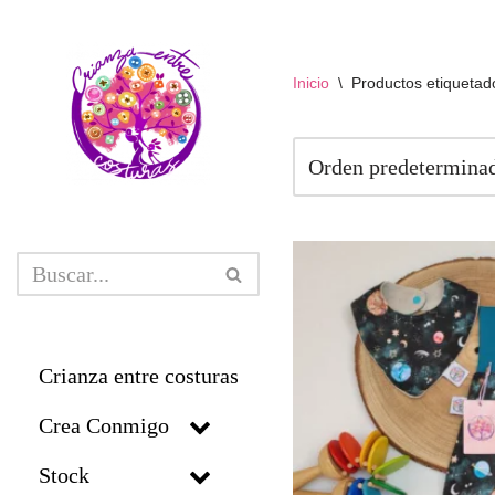
Saltar
Inicio
\
Productos etiquetado
al
contenido
Crianza entre costuras
Crea Conmigo
Stock