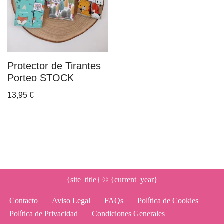
Protector de Tirantes
Porteo STOCK
13,95
€
{site_title}
© {current_year}
Contacto
Aviso Legal
FAQs
Política de Cookies
Política de Privacidad
Condiciones Generales