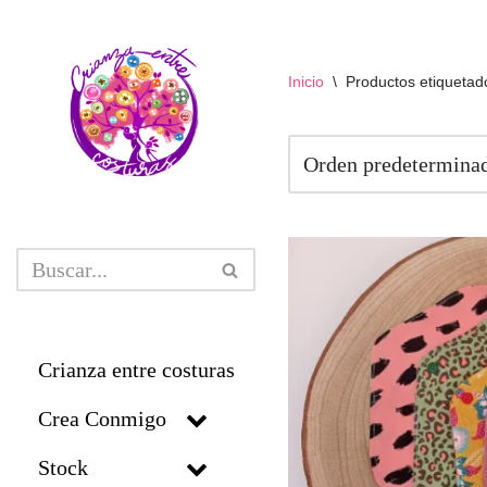
Saltar
Inicio
\
Productos etiquetad
al
contenido
Crianza entre costuras
Crea Conmigo
Stock