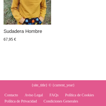
Sudadera Hombre
67,95
€
{site_title}
© {current_year}
Contacto
Aviso Legal
FAQs
Política de Cookies
Política de Privacidad
Condiciones Generales