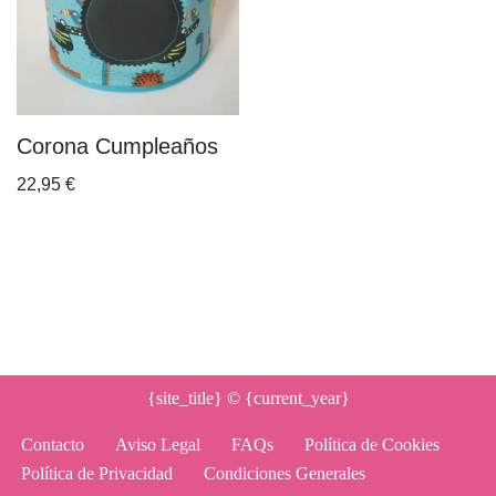
Corona Cumpleaños
22,95
€
{site_title}
© {current_year}
Contacto
Aviso Legal
FAQs
Política de Cookies
Política de Privacidad
Condiciones Generales