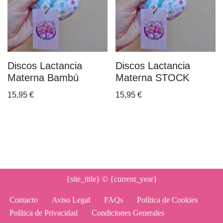
Discos Lactancia
Discos Lactancia
Materna Bambú
Materna STOCK
15,95
€
15,95
€
{site_title}
© {current_year}
Contacto
Aviso Legal
FAQs
Política de Cookies
Política de Privacidad
Condiciones Generales