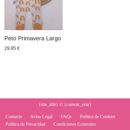
Peto Primavera Largo
29,95
€
{site_title}
© {current_year}
Contacto
Aviso Legal
FAQs
Política de Cookies
Política de Privacidad
Condiciones Generales