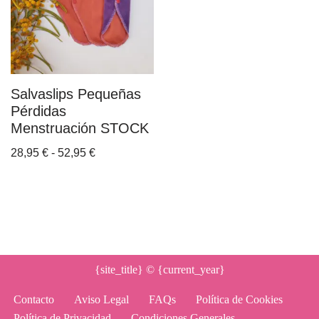
Salvaslips Pequeñas
Pérdidas
Menstruación STOCK
28,95
€
-
52,95
€
{site_title}
© {current_year}
Contacto
Aviso Legal
FAQs
Política de Cookies
Política de Privacidad
Condiciones Generales