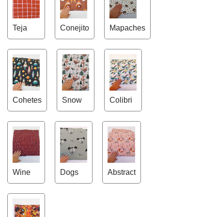
Teja
Conejito
Mapaches
Cohetes
Snow
Colibri
Wine
Dogs
Abstract