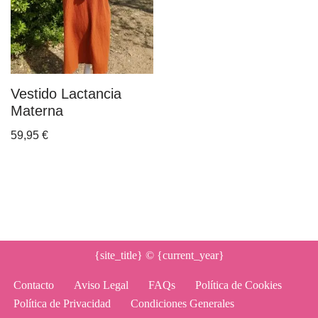
Vestido Lactancia
Materna
59,95
€
{site_title}
© {current_year}
Contacto
Aviso Legal
FAQs
Política de Cookies
Política de Privacidad
Condiciones Generales