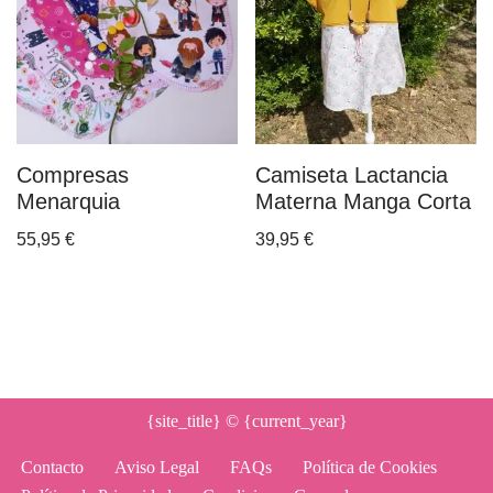
Compresas
Camiseta Lactancia
Menarquia
Materna Manga Corta
55,95
€
39,95
€
{site_title}
© {current_year}
Contacto
Aviso Legal
FAQs
Política de Cookies