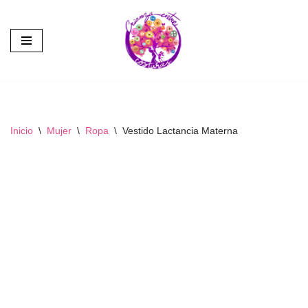
Saltar
al
contenido
Inicio
\
Mujer
\
Ropa
\
Vestido Lactancia Materna