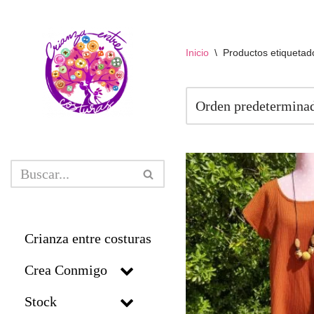
Saltar
Inicio
\
Productos etiquetado
al
contenido
Crianza entre costuras
Crea Conmigo
Stock