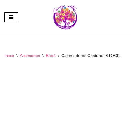
Saltar
al
contenido
Inicio
\
Accesorios
\
Bebé
\
Calentadores Criaturas STOCK