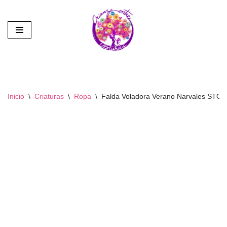
Saltar
al
contenido
Inicio
\
Criaturas
\
Ropa
\
Falda Voladora Verano Narvales STO