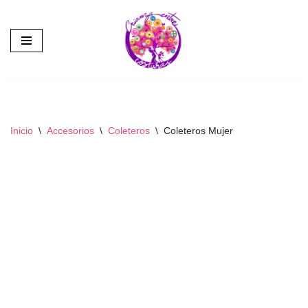
Saltar
al
contenido
Inicio
\
Accesorios
\
Coleteros
\
Coleteros Mujer