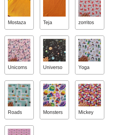
Mostaza
Teja
zorritos
Unicorns
Universo
Yoga
Roads
Monsters
Mickey